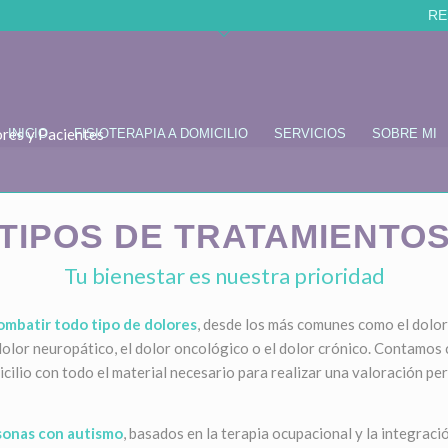
RE
INICIO
FISIOTERAPIA A DOMICILIO
SERVICIOS
SOBRE MI
TIPOS DE TRATAMIENTO
Tu bienestar es nuestra prioridad
ombatir todo tipo de dolores
, desde los más comunes como el dolor 
 dolor neuropático, el dolor oncológico o el dolor crónico. Contamos
icilio con todo el material necesario para realizar una valoración per
sonas con autismo
, basados en la terapia ocupacional y la integraci